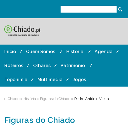
Início
Quem Somos
História
Agenda
Roteiros
Olhares
Património
Toponímia
Multimédia
Jogos
e-Chiado
»
História
»
Figuras do Chiado
»
Padre António Vieira
Figuras do Chiado