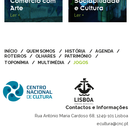
Comércio com
Sociabilidade
Arte
e Cultura
Ler +
Ler +
INÍCIO
QUEM SOMOS
HISTÓRIA
AGENDA
ROTEIROS
OLHARES
PATRIMÓNIO
TOPONÍMIA
MULTIMÉDIA
JOGOS
Contactos e Informações
Rua António Maria Cardoso 68, 1249-101 Lisboa
ecultura@cnc.pt