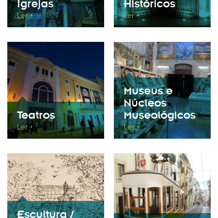
Igrejas
Históricos
Ler +
Ler +
Museus e
Núcleos
Teatros
Museológicos
Ler +
Ler +
Escultura /