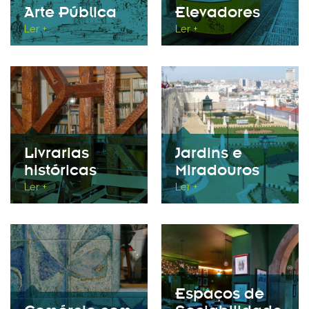
Arte Pública
Elevadores
Ler +
Ler +
Livrarias
Jardins e
históricas
Miradouros
Ler +
Ler +
Espaços de