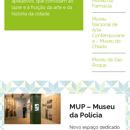
Museu da
apelativos, que convidam ao
Farmácia
lazer e à fruição da arte e da
história da cidade.
Museu
Nacional de
Arte
Contemporâne
a – Museu do
Chiado
Museu de São
Roque
MUP – Museu
da Polícia
Novo espaço dedicado