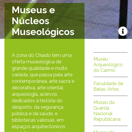
Museus e
Núcleos
Museológicos
A zona do Chiado tem uma
Museu
oferta museológica de
Arqueológico
grande qualidade e muito
do Carmo
variada, que passa pela arte
contemporânea, arte sacra e
Faculdade de
decorativa, arte oriental,
Belas-Artes
arqueologia, acervos
dedicados à história do
Museu da
desporto, da segurança
Guarda
pública e da saúde, e
Nacional
Republicana
bibliotecas valiosas, em
espaços arquitectónicos