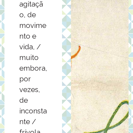
agitaçã
o, de
movime
nto e
vida, /
muito
embora,
por
vezes,
de
inconsta
nte /
frívola,