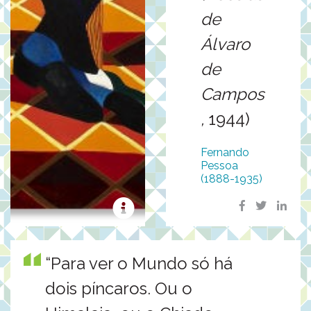
de
Álvaro
de
Campos
,
1944)
Fernando
Pessoa
(1888-1935)
“Para ver o Mundo só há
dois píncaros. Ou o