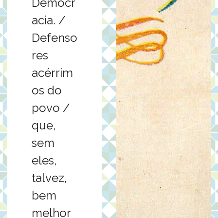
Democr
acia. /
Defenso
res
acérrim
os do
povo /
que,
sem
eles,
talvez,
bem
melhor