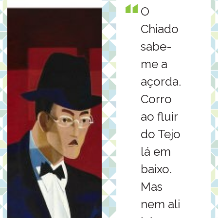
O
Chiado
sabe-
me a
açorda.
Corro
ao fluir
do Tejo
lá em
baixo.
Mas
nem ali