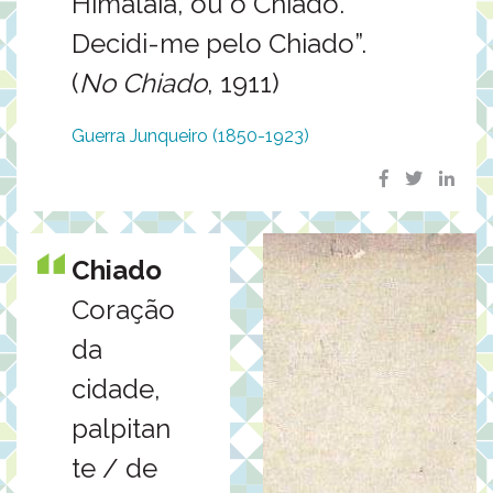
Himalaia, ou o Chiado.
Decidi-me pelo Chiado”.
(
No Chiado
, 1911)
Guerra Junqueiro (1850-1923)
Chiado
Coração
da
cidade,
palpitan
te / de