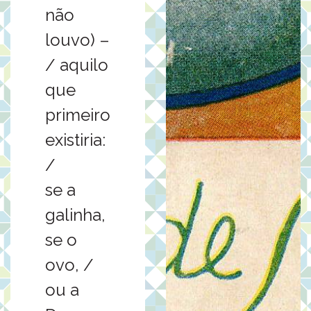
não
louvo) –
/ aquilo
que
primeiro
existiria:
/
se a
galinha,
se o
ovo, /
ou a