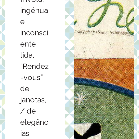
ingénua
e
inconsci
ente
lida.
“Rendez
-vous”
de
janotas,
/ de
elegânc
ias