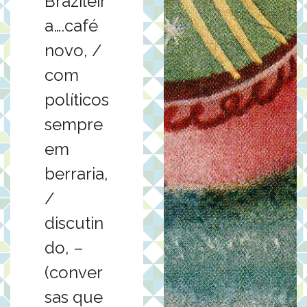
Brazileir
a….café
novo, /
com
políticos
sempre
em
berraria,
/
discutin
do, –
(conver
sas que