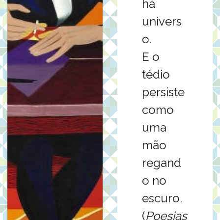
há
univers
o.
E o
tédio
persiste
como
uma
mão
regand
o no
escuro.
(
Poesias