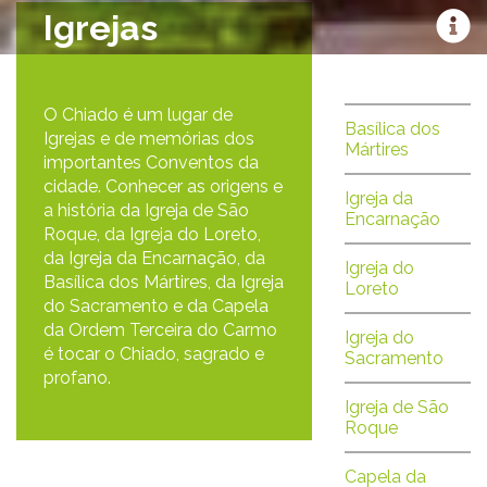
Igrejas
O Chiado é um lugar de
Basílica dos
Igrejas e de memórias dos
Mártires
importantes Conventos da
cidade. Conhecer as origens e
Igreja da
a história da Igreja de São
Encarnação
Roque, da Igreja do Loreto,
da Igreja da Encarnação, da
Igreja do
Basílica dos Mártires, da Igreja
Loreto
do Sacramento e da Capela
da Ordem Terceira do Carmo
Igreja do
é tocar o Chiado, sagrado e
Sacramento
profano.
Igreja de São
Roque
Capela da