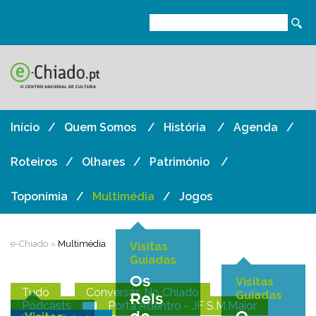
Início
Quem Somos
História
Agenda
Roteiros
Olhares
Património
Toponímia
Multimédia
Jogos
e-Chiado
»
Multimédia
Visitas
Guiadas
Os
Visitas
Tudo
Conversas No Chiado
Guiadas
Reis
Podcasts
Porta Adentro - JF S.M.Maior