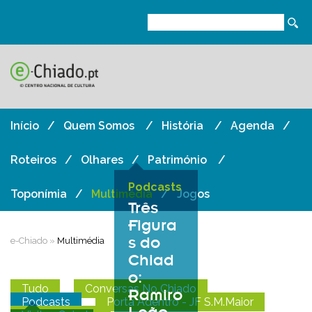
Início
Quem Somos
História
Agenda
Roteiros
Olhares
Património
Podcasts
Toponímia
Multimédia
Jogos
Três
Figura
s do
e-Chiado
»
Multimédia
Chiad
o:
Tudo
Conversas No Chiado
Ramiro
Podcasts
Porta Adentro - JF S.M.Maior