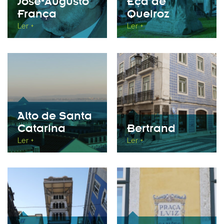
José-Augusto
Eça de
França
Queiroz
Ler +
Ler +
Alto de Santa
Catarina
Bertrand
Ler +
Ler +