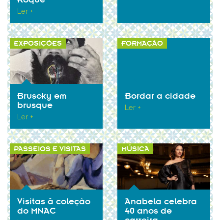
Ler +
EXPOSIÇÕES
FORMAÇÃO
Bruscky em
Bordar a cidade
brusque
Ler +
Ler +
PASSEIOS E VISITAS
MÚSICA
Visitas à coleção
Anabela celebra
do MNAC
40 anos de