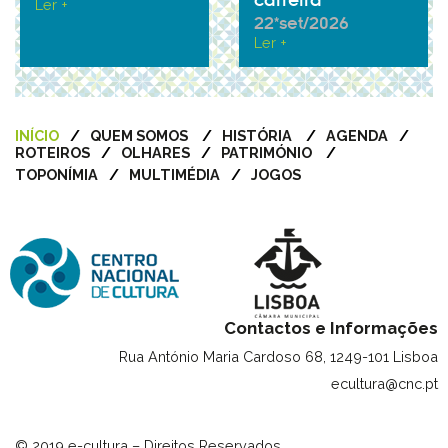
carreira
Ler +
22*set/2026
Ler +
INÍCIO
QUEM SOMOS
HISTÓRIA
AGENDA
ROTEIROS
OLHARES
PATRIMÓNIO
TOPONÍMIA
MULTIMÉDIA
JOGOS
Contactos e Informações
Rua António Maria Cardoso 68, 1249-101 Lisboa
ecultura@cnc.pt
© 2019 e-cultura – Direitos Reservados