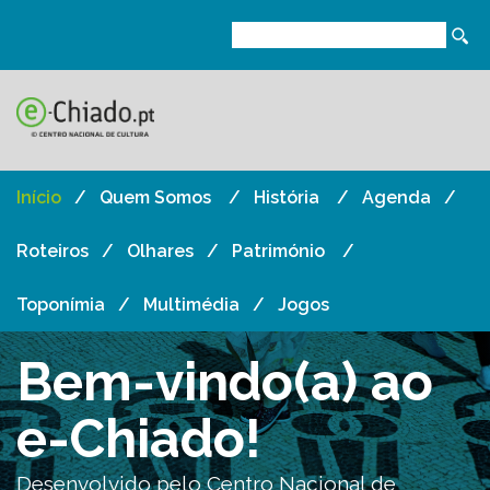
Início
Quem Somos
História
Agenda
Roteiros
Olhares
Património
Toponímia
Multimédia
Jogos
Bem-vindo(a) ao
e-Chiado!
Desenvolvido pelo Centro Nacional de