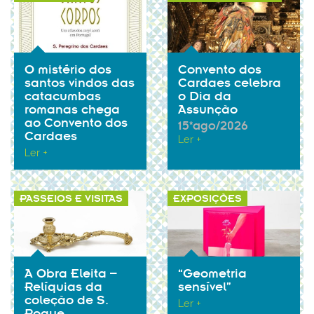
O mistério dos
Convento dos
santos vindos das
Cardaes celebra
catacumbas
o Dia da
romanas chega
Assunção
ao Convento dos
15*ago/2026
Cardaes
Ler +
Ler +
PASSEIOS E VISITAS
EXPOSIÇÕES
A Obra Eleita –
“Geometria
Relíquias da
sensível”
coleção de S.
Ler +
Roque