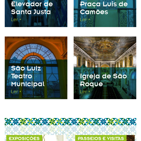
Elevador de
Praça Luís de
Santa Justa
Camões
Ler +
Ler +
São Luiz
Teatro
Igreja de São
Municipal
Roque
Ler +
Ler +
EXPOSIÇÕES
PASSEIOS E VISITAS