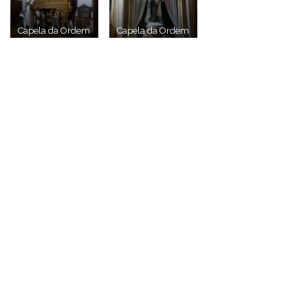
Capela da Ordem
Capela da Ordem
Terceira do
Terceira do
Carmo © CNC –
Carmo © CNC –
Adriano
Adriano
Rodrigues
Rodrigues