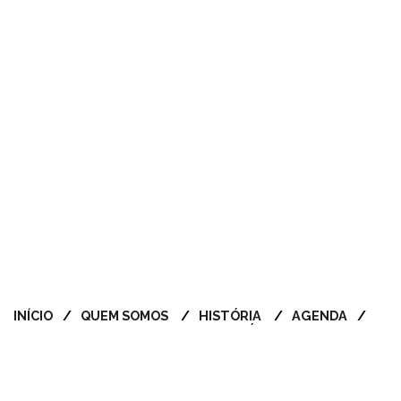
INÍCIO
QUEM SOMOS
HISTÓRIA
AGENDA
ROTEIROS
OLHARES
PATRIMÓNIO
TOPONÍMIA
MULTIMÉDIA
JOGOS