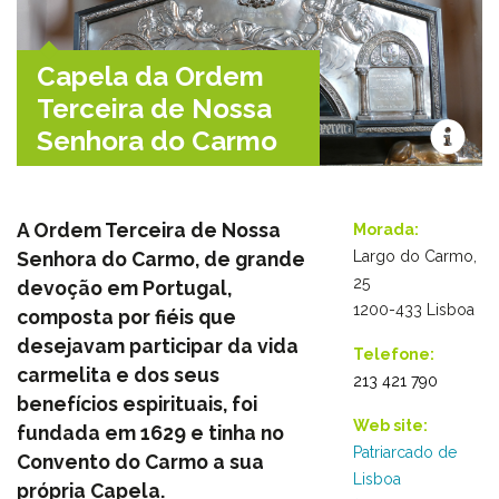
Capela da Ordem
Terceira de Nossa
Senhora do Carmo
A Ordem Terceira de Nossa
Morada:
Senhora do Carmo, de grande
Largo do Carmo,
25
devoção em Portugal,
1200-433 Lisboa
composta por fiéis que
desejavam participar da vida
Telefone:
carmelita e dos seus
213 421 790
benefícios espirituais, foi
Web site:
fundada em 1629 e tinha no
Patriarcado de
Convento do Carmo a sua
Lisboa
própria Capela.