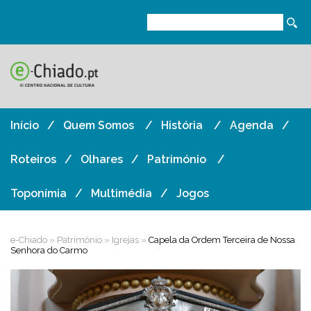
Início
Quem Somos
História
Agenda
Roteiros
Olhares
Património
Toponímia
Multimédia
Jogos
e-Chiado
»
Património
»
Igrejas
»
Capela da Ordem Terceira de Nossa
Senhora do Carmo