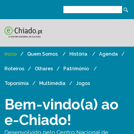
Início
Quem Somos
História
Agenda
Roteiros
Olhares
Património
Toponímia
Multimédia
Jogos
Bem-vindo(a) ao
e-Chiado!
Desenvolvido pelo Centro Nacional de