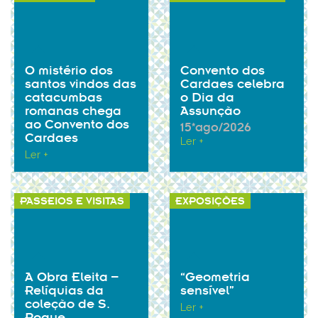
O mistério dos
Convento dos
santos vindos das
Cardaes celebra
catacumbas
o Dia da
romanas chega
Assunção
ao Convento dos
15*ago/2026
Cardaes
Ler +
Ler +
PASSEIOS E VISITAS
EXPOSIÇÕES
A Obra Eleita –
“Geometria
Relíquias da
sensível”
coleção de S.
Ler +
Roque