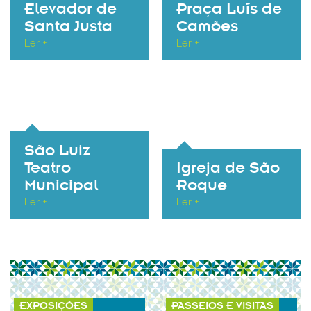
Elevador de
Praça Luís de
Santa Justa
Camões
Ler +
Ler +
São Luiz
Teatro
Igreja de São
Municipal
Roque
Ler +
Ler +
EXPOSIÇÕES
PASSEIOS E VISITAS