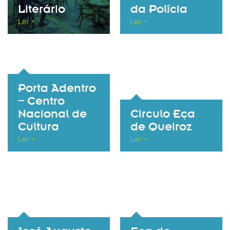
Literário
da Polícia
Ler +
Ler +
Porta Adentro
– Centro
Nacional de
Circulo Eça
Cultura
de Queiroz
Ler +
Ler +