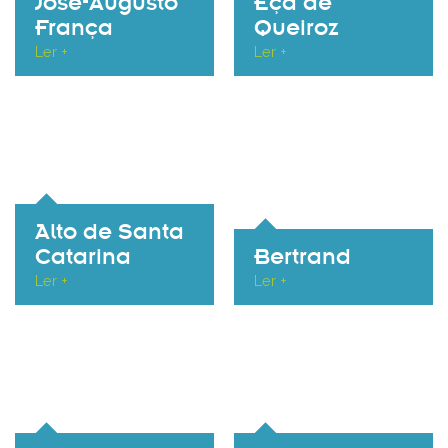
José-Augusto
Eça de
França
Queiroz
Ler +
Ler +
Alto de Santa
Catarina
Bertrand
Ler +
Ler +