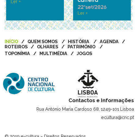
carreira
Ler +
22*set/2026
Ler +
INÍCIO
QUEM SOMOS
HISTÓRIA
AGENDA
ROTEIROS
OLHARES
PATRIMÓNIO
TOPONÍMIA
MULTIMÉDIA
JOGOS
Contactos e Informações
Rua António Maria Cardoso 68, 1249-101 Lisboa
ecultura@cnc.pt
© 2019 e-cultura – Direitos Reservados