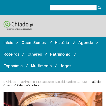
Início
Quem Somos
História
Agenda
Roteiros
Olhares
Património
Toponímia
Multimédia
Jogos
e-Chiado
»
Património
»
Espaços de Sociabilidade e Cultura
»
Palácio
Chiado / Palácio Quintela