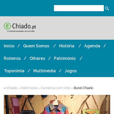
Início
Quem Somos
História
Agenda
Roteiros
Olhares
Património
Toponímia
Multimédia
Jogos
e-Chiado
»
Património
»
Comércio com Arte
»
Burel Chiado