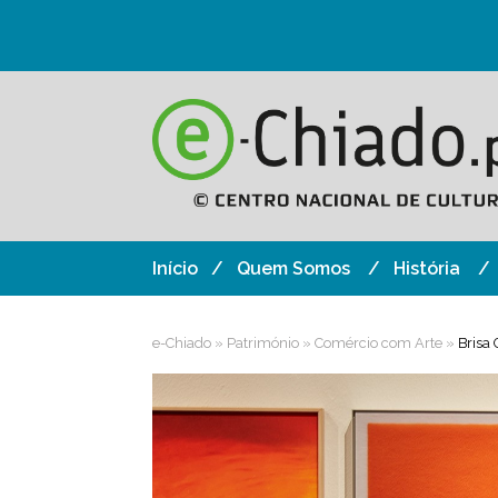
Início
Quem Somos
História
e-Chiado
»
Património
»
Comércio com Arte
»
Brisa 