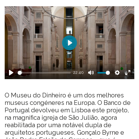
P
l
a
22:40
y
P
M
S
E
l
u
e
n
O Museu do Dinheiro é um dos melhores
a
t
t
t
museus congéneres na Europa. O Banco de
y
e
t
e
Portugal devolveu em Lisboa este projeto,
i
r
na magnífica igreja de São Julião, agora
n
f
reabilitada por uma notável dupla de
g
u
arquitetos portugueses, Gonçalo Byrne e
s
l