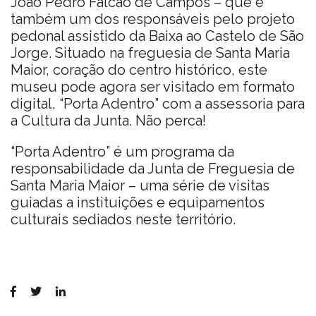
João Pedro Falcão de Campos – que é
também um dos responsáveis pelo projeto
l
pedonal assistido da Baixa ao Castelo de São
s
Jorge. Situado na freguesia de Santa Maria
c
Maior, coração do centro histórico, este
r
museu pode agora ser visitado em formato
e
digital, “Porta Adentro” com a assessoria para
e
a Cultura da Junta. Não perca!
n
“Porta Adentro” é um programa da
responsabilidade da Junta de Freguesia de
Santa Maria Maior – uma série de visitas
guiadas a instituições e equipamentos
culturais sediados neste território.