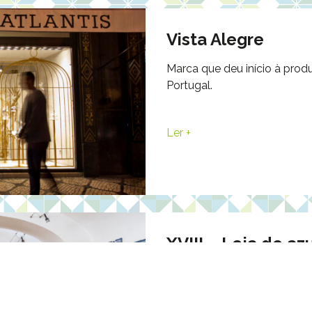
Vista Alegre
Marca que deu início à prod
Portugal.
Ler +
XVIII – Loja de az
Aqui promove-se a tradição 