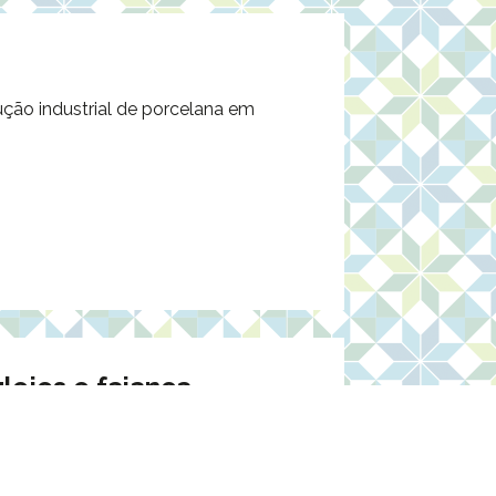
ução industrial de porcelana em
ulejos e faiança
secular do azulejo e da faiança