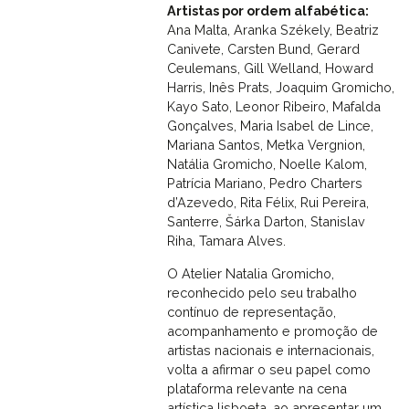
Artistas por ordem alfabética:
Ana Malta, Aranka Székely, Beatriz
Canivete, Carsten Bund, Gerard
Ceulemans, Gill Welland, Howard
Harris, Inês Prats, Joaquim Gromicho,
Kayo Sato, Leonor Ribeiro, Mafalda
Gonçalves, Maria Isabel de Lince,
Mariana Santos, Metka Vergnion,
Natália Gromicho, Noelle Kalom,
Patrícia Mariano, Pedro Charters
d’Azevedo, Rita Félix, Rui Pereira,
Santerre, Šárka Darton, Stanislav
Riha, Tamara Alves.
O Atelier Natalia Gromicho,
reconhecido pelo seu trabalho
contínuo de representação,
acompanhamento e promoção de
artistas nacionais e internacionais,
volta a afirmar o seu papel como
plataforma relevante na cena
artística lisboeta, ao apresentar um