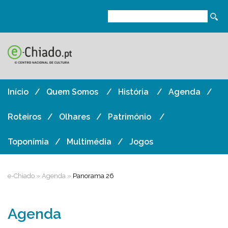
Início
Quem Somos
História
Agenda
Roteiros
Olhares
Património
Toponímia
Multimédia
Jogos
e-Chiado
»
Agenda
»
Panorama 26
Agenda