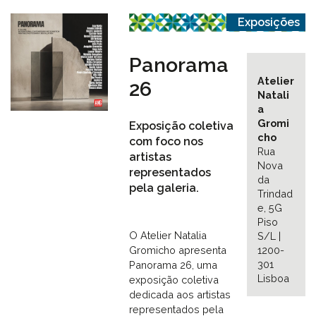
Exposições
Panorama
Atelier
26
Natali
a
Gromi
Exposição coletiva
cho
com foco nos
Rua
artistas
Nova
representados
da
pela galeria.
Trindad
e, 5G
Piso
O Atelier Natalia
S/L |
Gromicho apresenta
1200-
301
Panorama 26, uma
Lisboa
exposição coletiva
dedicada aos artistas
representados pela