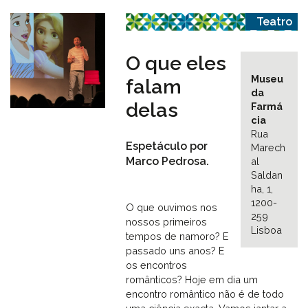
Teatro
O que eles
Museu
falam
da
delas
Farmá
cia
Rua
Espetáculo por
Marech
Marco Pedrosa.
al
Saldan
ha, 1,
1200-
O que ouvimos nos
259
nossos primeiros
Lisboa
tempos de namoro? E
passado uns anos? E
os encontros
românticos? Hoje em dia um
encontro romântico não é de todo