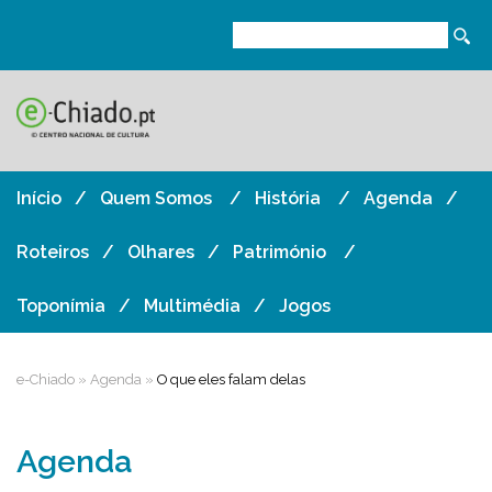
Início
Quem Somos
História
Agenda
Roteiros
Olhares
Património
Toponímia
Multimédia
Jogos
e-Chiado
»
Agenda
»
O que eles falam delas
Agenda