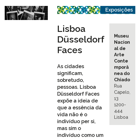
Exposições
Lisboa
Museu
Düsseldorf
Nacion
Faces
al de
Arte
Conte
As cidades
mporâ
significam,
nea do
Chiado
sobretudo,
Rua
pessoas. Lisboa
Capelo,
Düsseldorf Faces
13
expõe a ideia de
1200-
que a essência da
444
vida não é o
Lisboa
indivíduo per si,
mas sim o
indivíduo como um