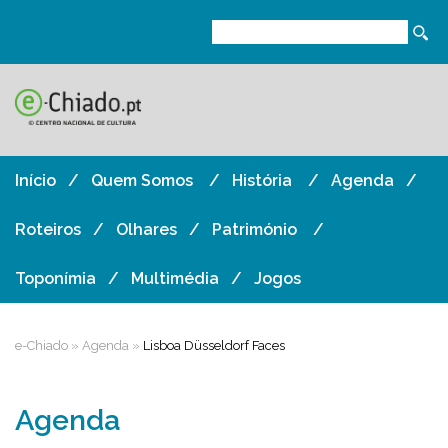
Início
Quem Somos
História
Agenda
Roteiros
Olhares
Património
Toponímia
Multimédia
Jogos
e-Chiado
»
Agenda
»
Lisboa Düsseldorf Faces
Agenda