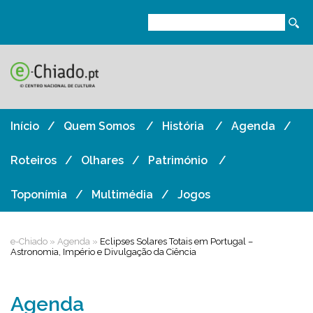
Início
Quem Somos
História
Agenda
Roteiros
Olhares
Património
Toponímia
Multimédia
Jogos
e-Chiado
»
Agenda
»
Eclipses Solares Totais em Portugal –
Astronomia, Império e Divulgação da Ciência
Agenda