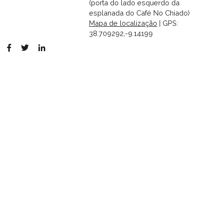
(porta do lado esquerdo da
esplanada do Café No Chiado)
Mapa de localização
| GPS:
38.709292,-9.14199