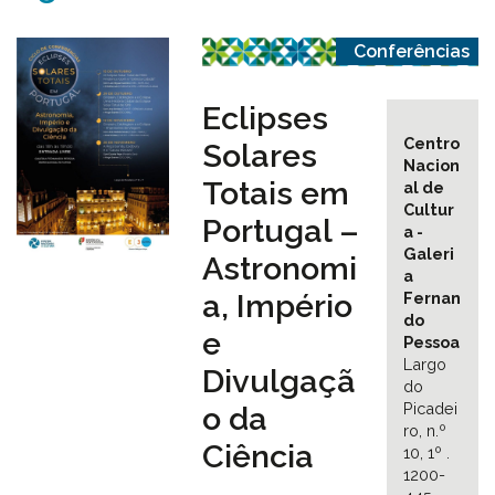
Conferências
Eclipses
Centro
Solares
Nacion
Totais em
al de
Cultur
Portugal –
a -
Galeri
Astronomi
a
a, Império
Fernan
do
e
Pessoa
Largo
Divulgaçã
do
Picadei
o da
ro, n.º
Ciência
10, 1º .
1200-