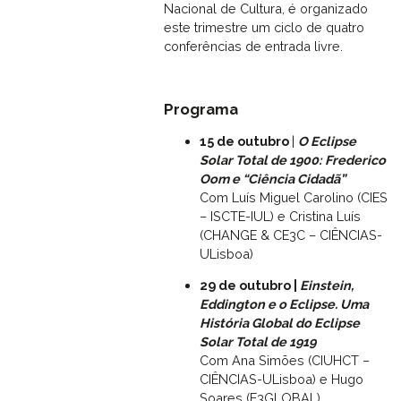
Nacional de Cultura, é organizado
este trimestre um ciclo de quatro
conferências de entrada livre.
Programa
15 de outubro
|
O Eclipse
Solar Total de 1900: Frederico
Oom e “Ciência Cidadã”
Com Luís Miguel Carolino (CIES
– ISCTE-IUL) e Cristina Luís
(CHANGE & CE3C – CIÊNCIAS-
ULisboa)
29 de outubro |
Einstein,
Eddington e o Eclipse. Uma
História Global do Eclipse
Solar Total de 1919
Com Ana Simões (CIUHCT –
CIÊNCIAS-ULisboa) e Hugo
Soares (E3GLOBAL)