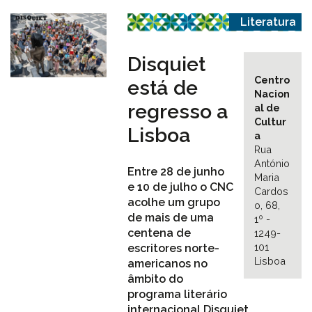
Literatura
Disquiet
Centro
está de
Nacion
regresso a
al de
Cultur
Lisboa
a
Rua
António
Entre 28 de junho
Maria
e 10 de julho o CNC
Cardos
acolhe um grupo
o, 68,
de mais de uma
1º -
centena de
1249-
101
escritores norte-
Lisboa
americanos no
âmbito do
programa literário
internacional Disquiet.