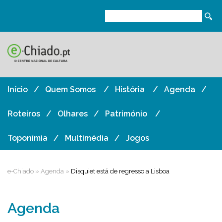
Início
Quem Somos
História
Agenda
Roteiros
Olhares
Património
Toponímia
Multimédia
Jogos
e-Chiado
»
Agenda
»
Disquiet está de regresso a Lisboa
Agenda