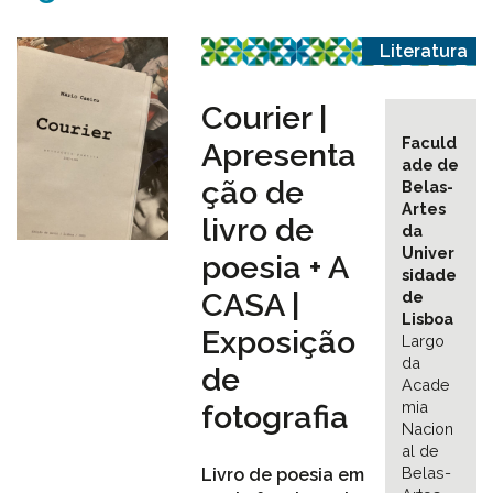
Literatura
Courier |
Faculd
Apresenta
ade de
ção de
Belas-
Artes
livro de
da
Univer
poesia + A
sidade
CASA |
de
Lisboa
Exposição
Largo
da
de
Acade
mia
fotografia
Nacion
al de
Belas-
Livro de poesia em