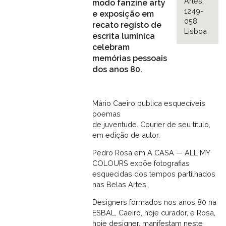
Artes,
modo fanzine arty
1249-
e exposição em
058
recato registo de
Lisboa
escrita lumínica
celebram
memórias pessoais
dos anos 80.
Mário Caeiro publica esquecíveis
poemas
de juventude. Courier de seu título,
em edição de autor.
Pedro Rosa em A CASA — ALL MY
COLOURS expõe fotografias
esquecidas dos tempos partilhados
nas Belas Artes.
Designers formados nos anos 80 na
ESBAL, Caeiro, hoje curador, e Rosa,
hoje designer, manifestam neste