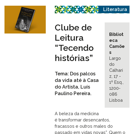
Literatura
Clube de
Bibliot
Leitura
eca
“Tecendo
Camõe
s
histórias”
Largo
do
Calhari
Tema: Dos palcos
z, 17 -
da vida até à Casa
1º Esq.,
do Artista, Luís
1200-
Paulino Pereira.
086
Lisboa
A beleza da medicina
é transformar desencantos,
fracassos e outros males do
passado em vidas novas”. Quem o