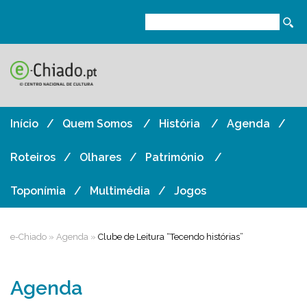
Início
Quem Somos
História
Agenda
Roteiros
Olhares
Património
Toponímia
Multimédia
Jogos
e-Chiado
»
Agenda
»
Clube de Leitura “Tecendo histórias”
Agenda