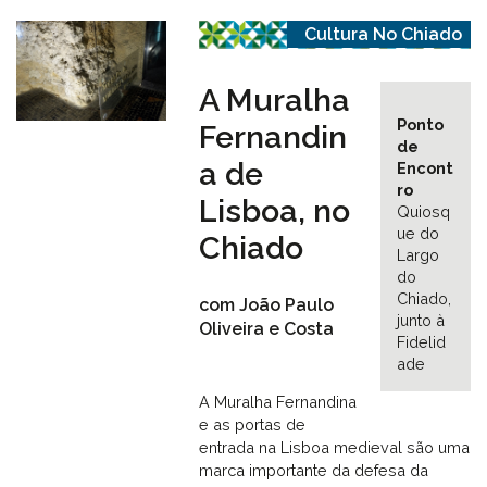
Cultura No Chiado
A Muralha
Ponto
Fernandin
de
a de
Encont
ro
Lisboa, no
Quiosq
ue do
Chiado
Largo
do
Chiado,
com João Paulo
junto à
Oliveira e Costa
Fidelid
ade
A Muralha Fernandina
e as portas de
entrada na Lisboa medieval são uma
marca importante da defesa da