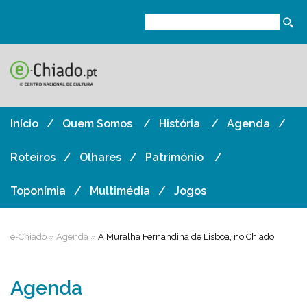
Início
Quem Somos
História
Agenda
Roteiros
Olhares
Património
Toponímia
Multimédia
Jogos
e-Chiado
»
Agenda
»
A Muralha Fernandina de Lisboa, no Chiado
Agenda