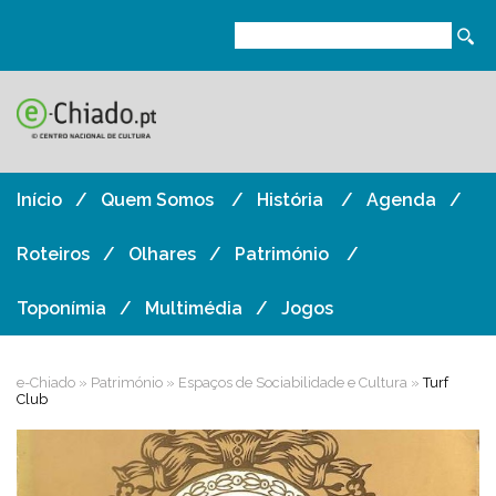
Início
Quem Somos
História
Agenda
Roteiros
Olhares
Património
Toponímia
Multimédia
Jogos
e-Chiado
»
Património
»
Espaços de Sociabilidade e Cultura
»
Turf
Club