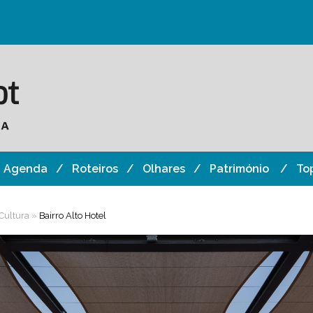
Agenda
Roteiros
Olhares
Património
To
Cultura
»
Bairro Alto Hotel