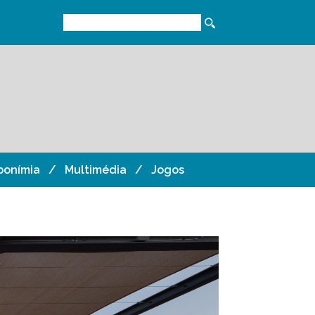
ponímia
Multimédia
Jogos