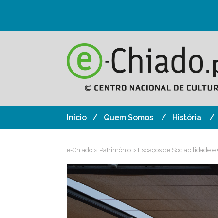
Início
Quem Somos
História
e-Chiado
»
Património
»
Espaços de Sociabilidade e 