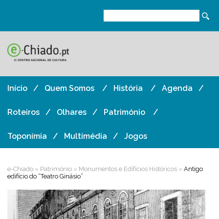
Início
Quem Somos
História
Agenda
Roteiros
Olhares
Património
Toponímia
Multimédia
Jogos
e-Chiado
»
Património
»
Monumentos e Edifícios Históricos
»
Antigo
edifício do “Teatro Ginásio”