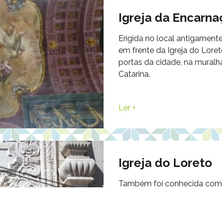
Igreja da Encarn
Erigida no local antigament
em frente da Igreja do Loret
portas da cidade, na muralh
Catarina.
Ler +
Igreja do Loreto
Também foi conhecida como 
relação com a importante c
viviam na cidade e que der
Santo António.