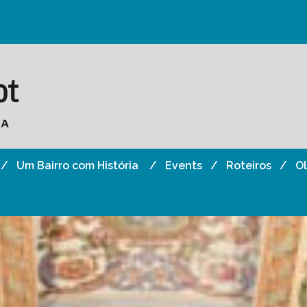
Um Bairro com História
Events
Roteiros
O