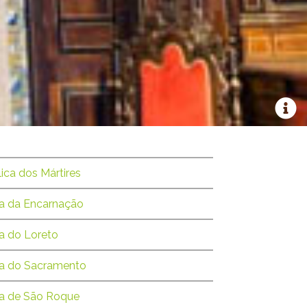
lica dos Mártires
ja da Encarnação
ja do Loreto
ja do Sacramento
ja de São Roque