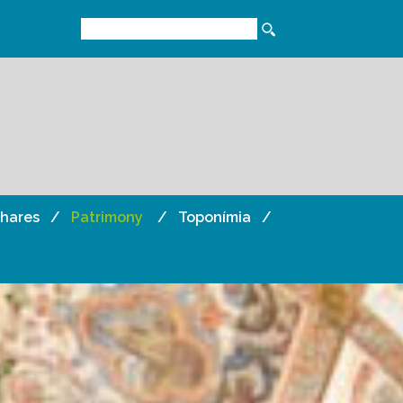
lhares
Patrimony
Toponímia