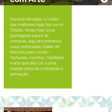
Durante décadas, o roteiro
das melhores lojas fez-se no
Chiado. Ainda hoje, local
privilegiado para ir às
compras, aqui encontramos
casa centenárias cheias de
histórias para contar –
fachadas, montras, mobiliário
e arte que dão cor a uma
cidade cheia de contrastes e
animação.