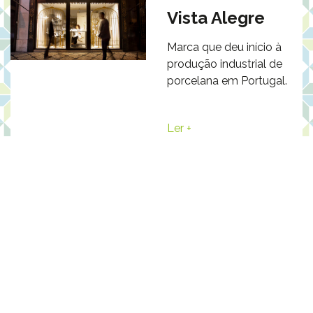
Vista Alegre
Marca que deu início à
produção industrial de
porcelana em Portugal.
Ler +
XVIII – Loja de
azulejos e
faiança
Aqui promove-se a
tradição secular do
azulejo e da faiança